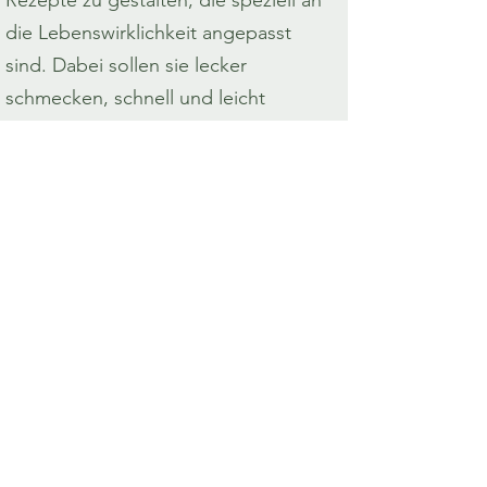
Rezepte zu gestalten, die speziell an
die Lebenswirklichkeit angepasst
sind. Dabei sollen sie lecker
schmecken, schnell und leicht
umsetzbar sein! Ich zeige euch:
Gesunder Alltag für jeden Tag –
schmackhaft für alle!
MEILENSTEINE & ERFOLGE
AKADEMISCHER WEG
BERUFLICHER WERDEGANG