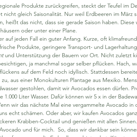
t nicht gleich Saisonalität. Nur weil Erdbeeren im März 
 heißt das nicht, dass sie gerade Saison haben. Diese
bhäusern oder unter einer Plane.
r auf jeden Fall ein guter Anfang. Kurze, oft klimafreund
frische Produkte, geringere Transport- und Lagerhaltung
mt
 und Unterstützung der Bauern vor Ort. Nicht zuletzt k
esichtigen, ja manchmal sogar selber pflücken. Hach, w
lückens auf dem Feld noch idyllisch. Stattdessen bereite
 zu, aus einer Monokulturen Plantage aus Mexiko. Men
dwasser gestohlen, damit wir Avocados essen dürfen. P
ze 1.000 Liter Wasser. Dafür können wir 5 x in der Badew
enn wir das nächste Mal eine vergammelte Avocado in 
 uns echt schämen. Oder aber, wir kaufen Avocados ganz
ckeren Krabben-Cocktail und genießen mit allen Sinnen.
 Avocado und für mich.  So, dass wir dankbar sein könne