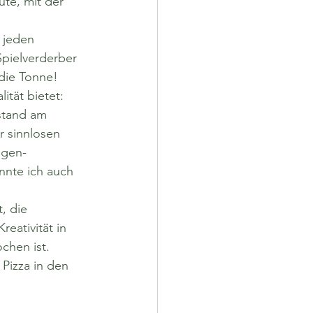
te, mit der 
 jeden 
pielverderber 
die Tonne! 
ität bietet:
stand am 
r sinnlosen 
igen-
nnte ich auch 
, die 
eativität in 
chen ist. 
Pizza in den 