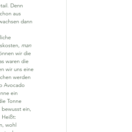
schon aus 
 wachsen dann 
liche 
skosten, 
man 
önnen wir die 
as waren die 
n wir uns eine 
schen werden 
ro Avocado 
anne ein 
die Tonne 
 bewusst ein, 
 Heißt: 
n, wohl 