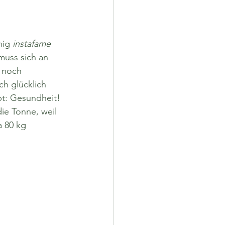
nig 
instafame
muss sich an 
t noch 
ch glücklich 
bt: Gesundheit!
ie Tonne, weil 
 80 kg 