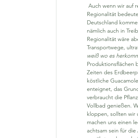
 Auch wenn wir auf regionale Produkte zurückgreifen, steckt der Teufel im Detail. Denn 
Regionalität bedeute
Deutschland kommen,
nämlich auch in Trei
Regionalität wäre abe
Transportwege, ultra
weiß wo es herkom
Produktionsflächen b
Zeiten des Erdbeerpf
köstliche Guacamole
enteignet, das Grun
verbraucht die Pflan
Vollbad genießen. W
kloppen, sollten wir
machen uns einen le
achtsam sein für die