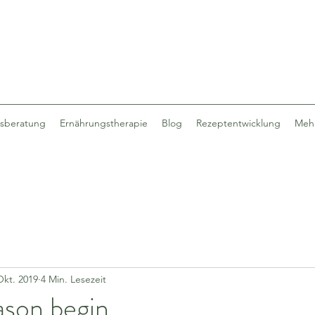
sberatung
Ernährungstherapie
Blog
Rezeptentwicklung
Meh
Okt. 2019
4 Min. Lesezeit
son begin....