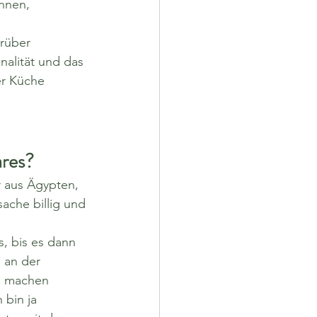
nnen, 
rüber 
alität und das 
er Küche 
ares? 
r aus Ägypten, 
che billig und 
, bis es dann 
 an der 
u machen 
 bin ja 