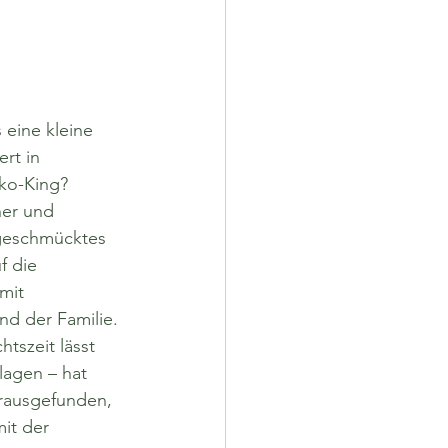
 eine kleine 
rt in 
ko-King? 
her und 
 geschmücktes 
f die 
mit 
nd der Familie.
tszeit lässt 
lagen – hat 
erausgefunden, 
it der 