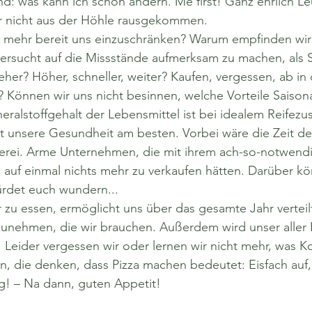
: was kann ich schon ändern. Me first! Ganz ehrlich Leu
ir nicht aus der Höhle rausgekommen. 
t mehr bereit uns einzuschränken? Warum empfinden wir
ersucht auf die Missstände aufmerksam zu machen, als S
her? Höher, schneller, weiter? Kaufen, vergessen, ab in 
? Können wir uns nicht besinnen, welche Vorteile Saisonal
eralstoffgehalt der Lebensmittel ist bei idealem Reifezu
t unsere Gesundheit am besten. Vorbei wäre die Zeit de
rei. Arme Unternehmen, die mit ihrem ach-so-notwend
auf einmal nichts mehr zu verkaufen hätten. Darüber kö
ürdet euch wundern...
zu essen, ermöglicht uns über das gesamte Jahr verteilt
zunehmen, die wir brauchen. Außerdem wird unser aller Kr
 Leider vergessen wir oder lernen wir nicht mehr, was Ko
, die denken, dass Pizza machen bedeutet: Eisfach auf, 
g! – Na dann, guten Appetit!